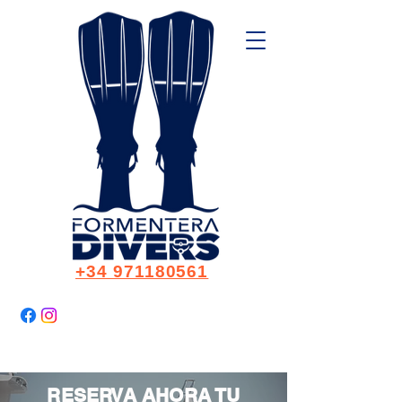
+34 971180561
RESERVA AHORA TU