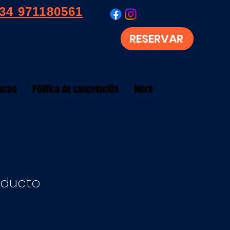
34 971180561
RESERVAR
buceo
Pólitica de cancelación
More
oducto