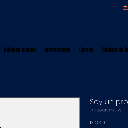
+
Quiénes somos
Inmersiones
Cursos
Bautizo de 
Soy un pr
SKU: 284215376135191
Precio
130,00 €